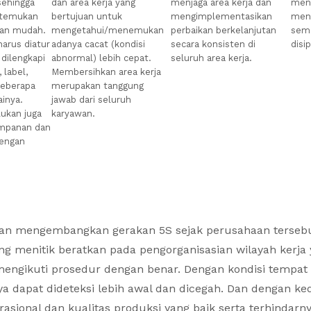
sehingga
dan area kerja yang
menjaga area kerja dan
men
itemukan
bertujuan untuk
mengimplementasikan
men
dan mudah.
mengetahui/menemukan
perbaikan berkelanjutan
sema
arus diatur
adanya cacat (kondisi
secara konsisten di
disi
 dilengkapi
abnormal) lebih cepat.
seluruh area kerja.
 label,
Membersihkan area kerja
beberapa
merupakan tanggung
ainya.
jawab dari seluruh
lukan juga
karyawan.
impanan dan
dengan
n mengembangkan gerakan 5S sejak perusahaan tersebut 
g menitik beratkan pada pengorganisasian wilayah kerj
mengikuti prosedur dengan benar. Dengan kondisi tempat 
a dapat dideteksi lebih awal dan dicegah. Dan dengan ked
asional dan kualitas produksi yang baik serta terhindarny