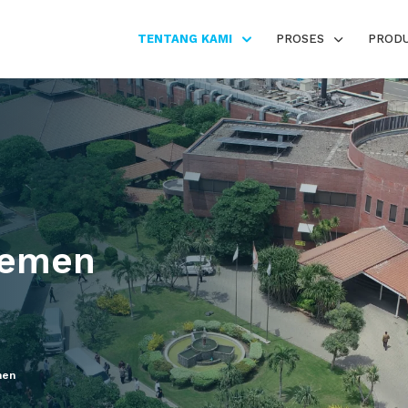
TENTANG KAMI
PROSES
PROD
jemen
men