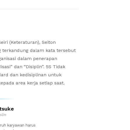
iri (Keteraturan), Seiton
yang terkandung dalam kata tersebut
ganisasi dalam penerapan
si” dan “Disiplin”. 5S Tidak
ard dan kedisiplinan untuk
ada area kerja setiap saat.
tsuke
plin
ruh karyawan harus