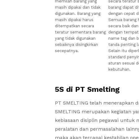
memilah barang yang
secara teratur 
masih dipakai dan tidak
barang dapat d
digunakan. Barang yang
dengan cepat 
masih dipakai harus
Semua barang h
ditempatkan secara
secara baik dan
teratur sementara barang
dengan tempat,
yang tidak digunakan
name tag dan 
sebaiknya disingkirkan
tanda penting l
secepatnya.
Selain itu diper
standard peny
aturan sesuai 
kebutuhan.
5S di PT Smelting
PT SMELTING telah menerapkan da
SMELTING merupakan kegiatan yan
kebiasaan disiplin pegawai untuk 
peralatan dan permasalahan lainny
maka akan tercapai kestabilan oper