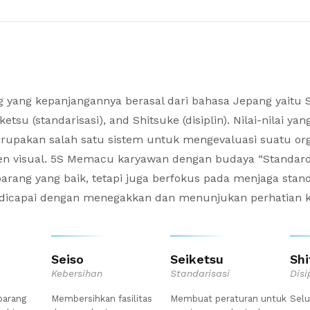
 yang kepanjangannya berasal dari bahasa Jepang yaitu Se
iketsu (standarisasi), and Shitsuke (disiplin). Nilai-nilai 
rupakan salah satu sistem untuk mengevaluasi suatu or
 visual. 5S Memacu karyawan dengan budaya “Standardisa
rang yang baik, tetapi juga berfokus pada menjaga stand
dicapai dengan menegakkan dan menunjukan perhatian kep
Seiso
Seiketsu
Shi
Kebersihan
Standarisasi
Disi
barang
Membersihkan fasilitas
Membuat peraturan untuk
Selu