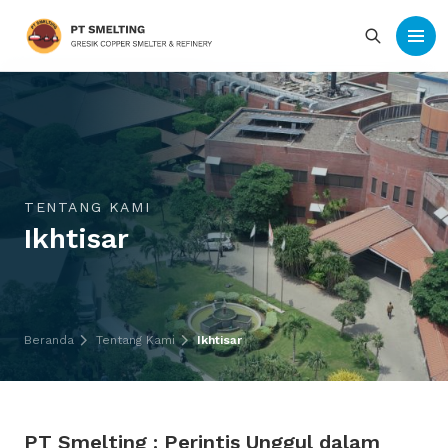
TENTANG KAMI
Ikhtisar
Beranda
Tentang Kami
Ikhtisar
PT Smelting : Perintis Unggul dalam